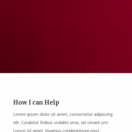
nec accumsan commodo. Morbi finibus
lectus nec elit ultricies, quis convallis dolor
mattis. Maecenas vitae mattis urna. Morbi
vitae odio suscipit, suscipit
CONTACT ME
How I can Help
Lorem ipsum dolor sit amet, consectetur adipiscing
elit. Curabitur finibus sodales urna, vel ornare orci
cursus sit amet. Vivamus condimentum risus