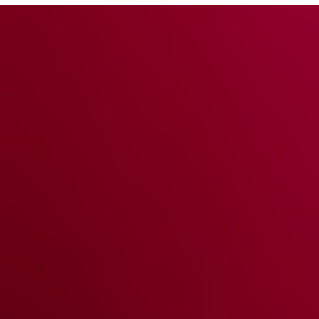
Having Trouble Finding a
Nutritous Balance?
You’re Not Alone. And I’m Here to Help!
Vestibulum ante nisl, euismod eu augue id,
rhoncus pharetra urna. Mauris sit amet mi
sed dolor luctus suscipit vel non enim.
Pellentesque habitant morbi tristique
senectus et netus et malesuada fames ac
turpis egestas. Morbi pellentesque enim