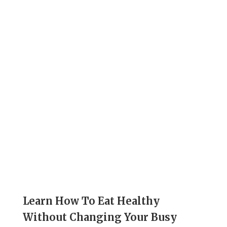
porta dapibus. Proin eget tortor
risus. Cras ultricies ligula
Custom Plans
Pellentesque in ipsum id orci
porta dapibus. Proin eget tortor
risus. Cras ultricies ligula
Learn How To Eat Healthy
Without Changing Your Busy