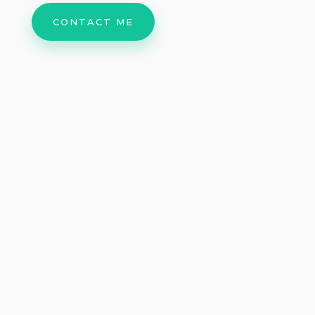
CONTACT ME
My Approach
Donec sollicitudin molestie malesuada. Quisque
velit nisi, pretium ut lacinia in, elementum id
enim. Vestibulum ac diam sit amet quam vehicula
sed sit amet dui. Vestibulum ante ipsum primis in
faucibus orci luctus et ultrices posuere cubilia